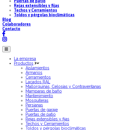
Puertas de patio
Rejas extensibles y fijas
Techos y Cerramientos
Toldos y pérgolas bioclimáticas
Blog
Colaboradores
Contacto
La empresa
Productos
Aislamientos
Armarios
Cerramientos
Lacados RAL
Mallorquinas, Celosías y Contraventanas
Mamparas de baño
Mantenimiento
Mosquiteras
Persianas
Puertas de garaje
Puertas de patio
Rejas extensibles y fijas
Techos y Cerramientos
Toldos y pérgolas bioclimáticas