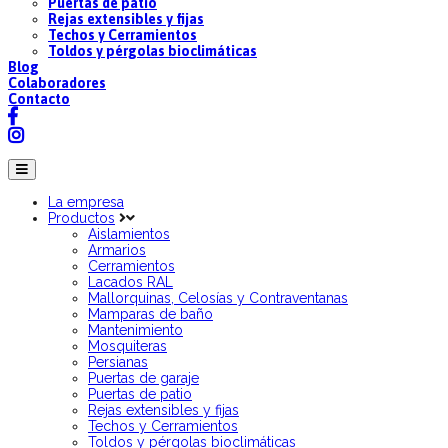
Puertas de patio
Rejas extensibles y fijas
Techos y Cerramientos
Toldos y pérgolas bioclimáticas
Blog
Colaboradores
Contacto
La empresa
Productos
Aislamientos
Armarios
Cerramientos
Lacados RAL
Mallorquinas, Celosías y Contraventanas
Mamparas de baño
Mantenimiento
Mosquiteras
Persianas
Puertas de garaje
Puertas de patio
Rejas extensibles y fijas
Techos y Cerramientos
Toldos y pérgolas bioclimáticas