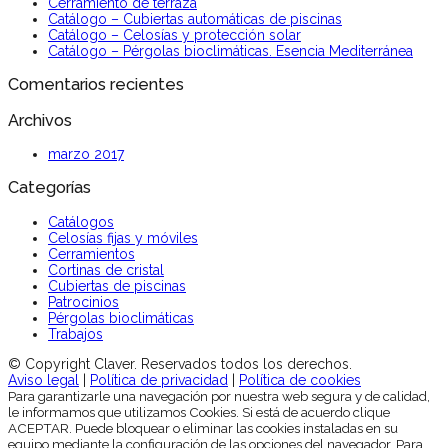
Cerramiento de terraza
Catálogo – Cubiertas automáticas de piscinas
Catálogo – Celosías y protección solar
Catálogo – Pérgolas bioclimáticas. Esencia Mediterránea
Comentarios recientes
Archivos
marzo 2017
Categorías
Catálogos
Celosías fijas y móviles
Cerramientos
Cortinas de cristal
Cubiertas de piscinas
Patrocinios
Pérgolas bioclimáticas
Trabajos
© Copyright Claver. Reservados todos los derechos.
Aviso legal
|
Política de privacidad
|
Política de cookies
Para garantizarle una navegación por nuestra web segura y de calidad,
le informamos que utilizamos Cookies. Si está de acuerdo clique
ACEPTAR. Puede bloquear o eliminar las cookies instaladas en su
equipo mediante la configuración de las opciones del navegador. Para