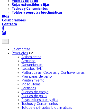
Puertas de patio
Rejas extensibles y fijas
Techos y Cerramientos
Toldos y pérgolas bioclimáticas
Blog
Colaboradores
Contacto
La empresa
Productos
Aislamientos
Armarios
Cerramientos
Lacados RAL
Mallorquinas, Celosías y Contraventanas
Mamparas de baño
Mantenimiento
Mosquiteras
Persianas
Puertas de garaje
Puertas de patio
Rejas extensibles y fijas
Techos y Cerramientos
Toldos y pérgolas bioclimáticas