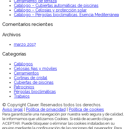
Cerramiento de terraza
Catálogo – Cubiertas automáticas de piscinas
Catálogo – Celosías y protección solar
Catálogo – Pérgolas bioclimáticas. Esencia Mediterránea
Comentarios recientes
Archivos
marzo 2017
Categorías
Catálogos
Celosías fijas y móviles
Cerramientos
Cortinas de cristal
Cubiertas de piscinas
Patrocinios
Pérgolas bioclimáticas
Trabajos
© Copyright Claver. Reservados todos los derechos.
Aviso legal
|
Política de privacidad
|
Política de cookies
Para garantizarle una navegación por nuestra web segura y de calidad,
le informamos que utilizamos Cookies. Si está de acuerdo clique
ACEPTAR. Puede bloquear o eliminar las cookies instaladas en su
equipo mediante la configuración de las opciones del navegador. Para