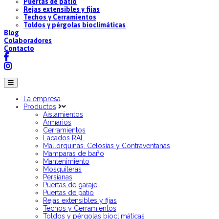
Puertas de patio
Rejas extensibles y fijas
Techos y Cerramientos
Toldos y pérgolas bioclimáticas
Blog
Colaboradores
Contacto
La empresa
Productos
Aislamientos
Armarios
Cerramientos
Lacados RAL
Mallorquinas, Celosías y Contraventanas
Mamparas de baño
Mantenimiento
Mosquiteras
Persianas
Puertas de garaje
Puertas de patio
Rejas extensibles y fijas
Techos y Cerramientos
Toldos y pérgolas bioclimáticas