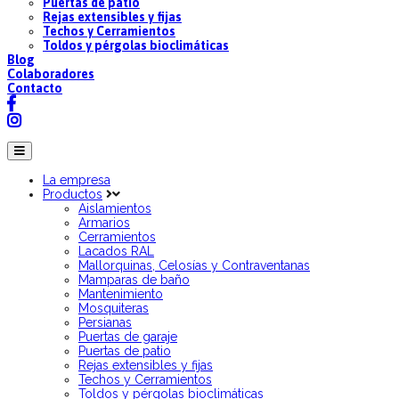
Puertas de patio
Rejas extensibles y fijas
Techos y Cerramientos
Toldos y pérgolas bioclimáticas
Blog
Colaboradores
Contacto
La empresa
Productos
Aislamientos
Armarios
Cerramientos
Lacados RAL
Mallorquinas, Celosías y Contraventanas
Mamparas de baño
Mantenimiento
Mosquiteras
Persianas
Puertas de garaje
Puertas de patio
Rejas extensibles y fijas
Techos y Cerramientos
Toldos y pérgolas bioclimáticas