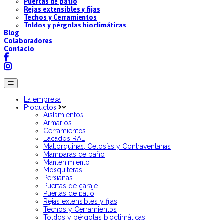
Puertas de patio
Rejas extensibles y fijas
Techos y Cerramientos
Toldos y pérgolas bioclimáticas
Blog
Colaboradores
Contacto
La empresa
Productos
Aislamientos
Armarios
Cerramientos
Lacados RAL
Mallorquinas, Celosías y Contraventanas
Mamparas de baño
Mantenimiento
Mosquiteras
Persianas
Puertas de garaje
Puertas de patio
Rejas extensibles y fijas
Techos y Cerramientos
Toldos y pérgolas bioclimáticas