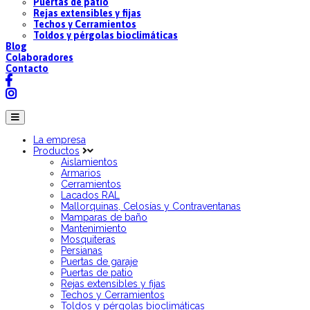
Puertas de patio
Rejas extensibles y fijas
Techos y Cerramientos
Toldos y pérgolas bioclimáticas
Blog
Colaboradores
Contacto
La empresa
Productos
Aislamientos
Armarios
Cerramientos
Lacados RAL
Mallorquinas, Celosías y Contraventanas
Mamparas de baño
Mantenimiento
Mosquiteras
Persianas
Puertas de garaje
Puertas de patio
Rejas extensibles y fijas
Techos y Cerramientos
Toldos y pérgolas bioclimáticas