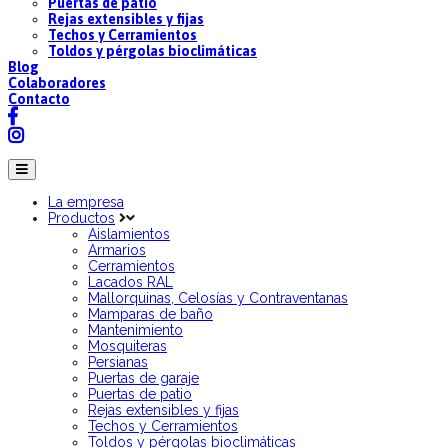
Puertas de patio
Rejas extensibles y fijas
Techos y Cerramientos
Toldos y pérgolas bioclimáticas
Blog
Colaboradores
Contacto
La empresa
Productos
Aislamientos
Armarios
Cerramientos
Lacados RAL
Mallorquinas, Celosías y Contraventanas
Mamparas de baño
Mantenimiento
Mosquiteras
Persianas
Puertas de garaje
Puertas de patio
Rejas extensibles y fijas
Techos y Cerramientos
Toldos y pérgolas bioclimáticas