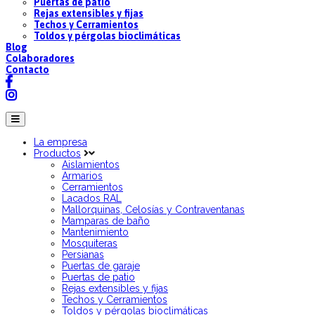
Puertas de patio
Rejas extensibles y fijas
Techos y Cerramientos
Toldos y pérgolas bioclimáticas
Blog
Colaboradores
Contacto
La empresa
Productos
Aislamientos
Armarios
Cerramientos
Lacados RAL
Mallorquinas, Celosías y Contraventanas
Mamparas de baño
Mantenimiento
Mosquiteras
Persianas
Puertas de garaje
Puertas de patio
Rejas extensibles y fijas
Techos y Cerramientos
Toldos y pérgolas bioclimáticas