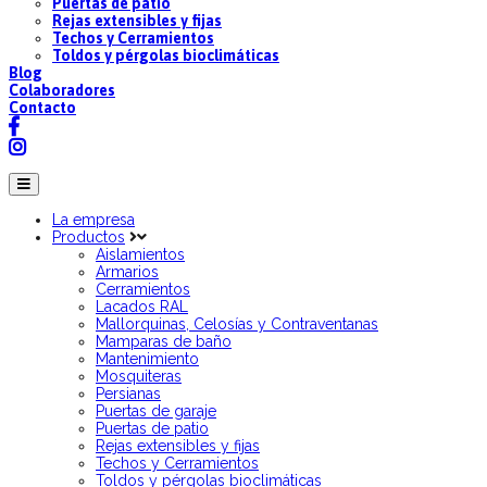
Puertas de patio
Rejas extensibles y fijas
Techos y Cerramientos
Toldos y pérgolas bioclimáticas
Blog
Colaboradores
Contacto
La empresa
Productos
Aislamientos
Armarios
Cerramientos
Lacados RAL
Mallorquinas, Celosías y Contraventanas
Mamparas de baño
Mantenimiento
Mosquiteras
Persianas
Puertas de garaje
Puertas de patio
Rejas extensibles y fijas
Techos y Cerramientos
Toldos y pérgolas bioclimáticas